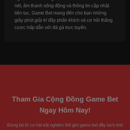
nét, âm thanh sống động và thông tin cập nhật
liên tục, Game Bet mang đến cho bạn những
giây phút giải trí đầy phấn khích và cơ hội thắng
cược hấp dẫn với đá gà trực tuyến.
Tham Gia Cộng Đồng Game Bet
Ngay Hôm Nay!
Đừng bỏ lỡ cơ hội trải nghiệm thế giới game bet đầy kịch tính