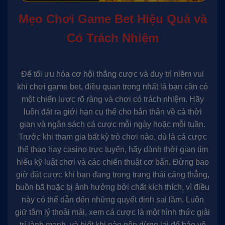
Mẹo Chơi Game Bet Hiệu Quả và
Có Trách Nhiệm
Để tối ưu hóa cơ hội thắng cược và duy trì niềm vui
khi chơi game bet, điều quan trọng nhất là bạn cần có
một chiến lược rõ ràng và chơi có trách nhiệm. Hãy
luôn đặt ra giới hạn cụ thể cho bản thân về cả thời
gian và ngân sách cá cược mỗi ngày hoặc mỗi tuần.
Trước khi tham gia bất kỳ trò chơi nào, dù là cá cược
thể thao hay casino trực tuyến, hãy dành thời gian tìm
hiểu kỹ luật chơi và các chiến thuật cơ bản. Đừng bao
giờ đặt cược khi bạn đang trong trạng thái căng thẳng,
buồn bã hoặc bị ảnh hưởng bởi chất kích thích, vì điều
này có thể dẫn đến những quyết định sai lầm. Luôn
giữ tâm lý thoải mái, xem cá cược là một hình thức giải
trí lành mạnh, và biết khi nào nên dừng lại để bảo vệ