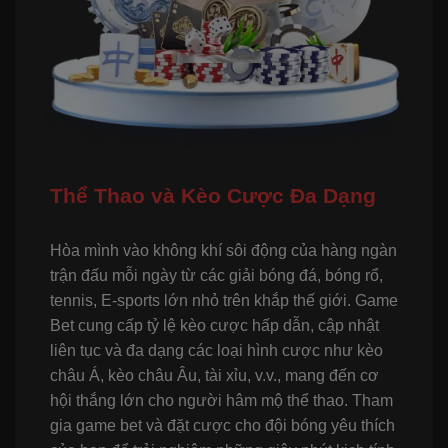
Thể Thao và Kèo Cược Đa Dạng
Hòa mình vào không khí sôi động của hàng ngàn
trận đấu mỗi ngày từ các giải bóng đá, bóng rổ,
tennis, E-sports lớn nhỏ trên khắp thế giới. Game
Bet cung cấp tỷ lệ kèo cược hấp dẫn, cập nhật
liên tục và đa dạng các loại hình cược như kèo
châu Á, kèo châu Âu, tài xỉu, v.v., mang đến cơ
hội thắng lớn cho người hâm mộ thể thao. Tham
gia game bet và đặt cược cho đội bóng yêu thích