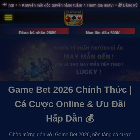
📢
📢
•
•
•
•
!
!
⚡️ Khuyến mãi độc quyền hàng tuần! ⭐ Tham gia ngay!
⚡️ Khuyến mãi độc quyền hàng tuần! ⭐ Tham gia ngay!
🎁 Đăng ký ngay nhậ
🎁 Đăng ký ngay nhậ
Đăng ký nhận 288K
Nạp lần đầu 500K
Game Bet 2026 Chính Thức |
Cá Cược Online & Ưu Đãi
Hấp Dẫn 💰
Chào mừng đến với Game Bet 2026, nền tảng cá cược