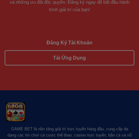
và những ưu đãi độc quyền. Đăng ký ngay để bắt đầu hành
trình giải trí của bạn!
Đăng Ký Tài Khoản
Tải Ứng Dụng
GAME BET là nền tảng giải trí trực tuyến hàng đầu, cung cấp đa
dạng các trò chơi cá cược thể thao, casino trực tuyến, bắn cá và nổ