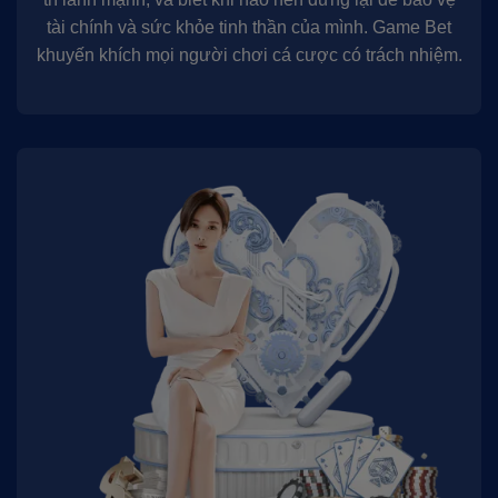
tài chính và sức khỏe tinh thần của mình. Game Bet
khuyến khích mọi người chơi cá cược có trách nhiệm.