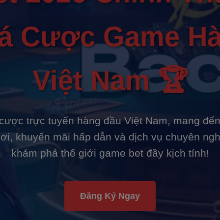
á Cược Game H
Việt Nam 🏆
cược trực tuyến hàng đầu Việt Nam, mang đến t
hơi, khuyến mãi hấp dẫn và dịch vụ chuyên ng
khám phá thế giới game bet đầy kịch tính!
Đăng Ký Ngay