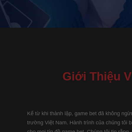
Giới Thiệu 
Kể từ khi thành lập, game bet đã không ngừn
trường Việt Nam. Hành trình của chúng tôi bắ
cho mọi tín đồ game bet. Chúng tôi tin rằng