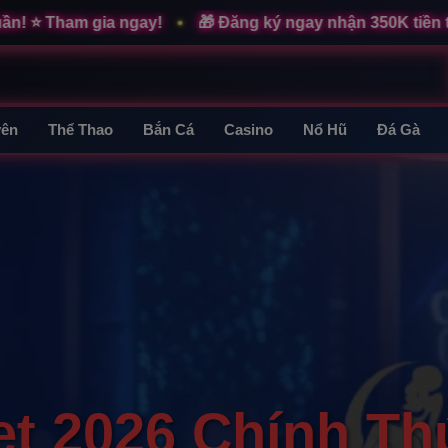
m gia ngay!
m gia ngay!
🎁 Đăng ký ngay nhận 350K tiền thưởng! 🔥
🎁 Đăng ký ngay nhận 350K tiền thưởng! 🔥
•
•
yên
Thể Thao
Bắn Cá
Casino
Nổ Hũ
Đá Gà
t 2026 Chính Th