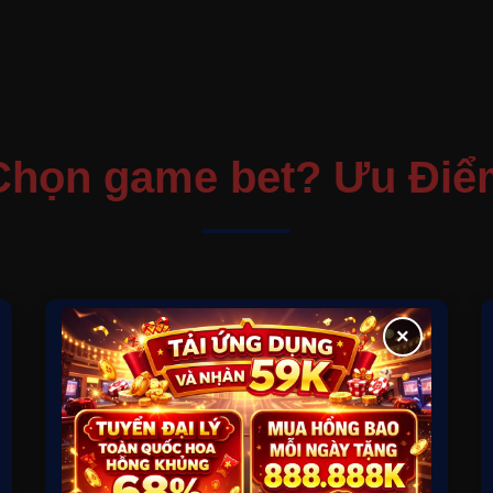
Chọn game bet? Ưu Điể
×