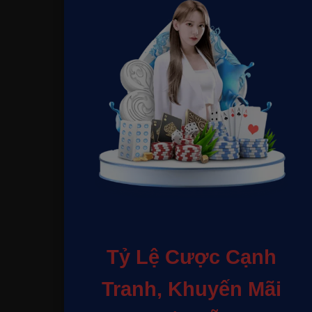
Tỷ Lệ Cược Cạnh
Tranh, Khuyến Mãi